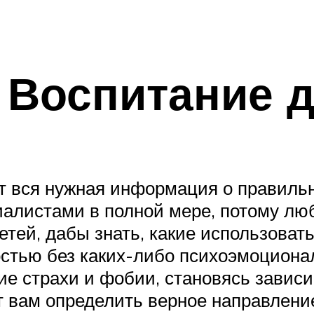
 Воспитание 
ует вся нужная информация о правиль
иалистами в полной мере, потому л
етей, дабы знать, какие использоват
остью без каких-либо психоэмоциона
гие страхи и фобии, становясь завис
 вам определить верное направление