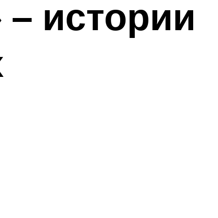
 – истории
х