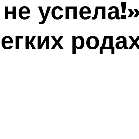
 не успела!»
егких рода