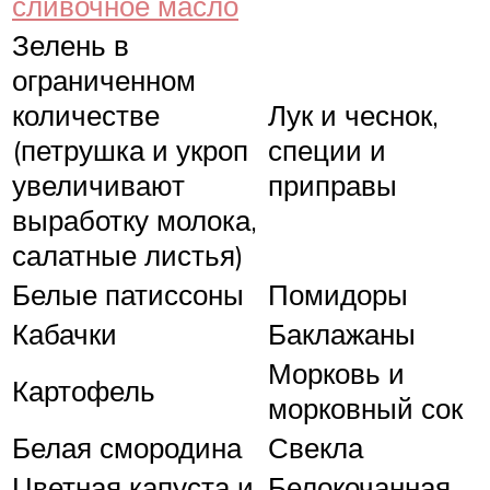
сливочное масло
Зелень в
ограниченном
количестве
Лук и чеснок,
(петрушка и укроп
специи и
увеличивают
приправы
выработку молока,
салатные листья)
Белые патиссоны
Помидоры
Кабачки
Баклажаны
Морковь и
Картофель
морковный сок
Белая смородина
Свекла
Цветная капуста и
Белокочанная