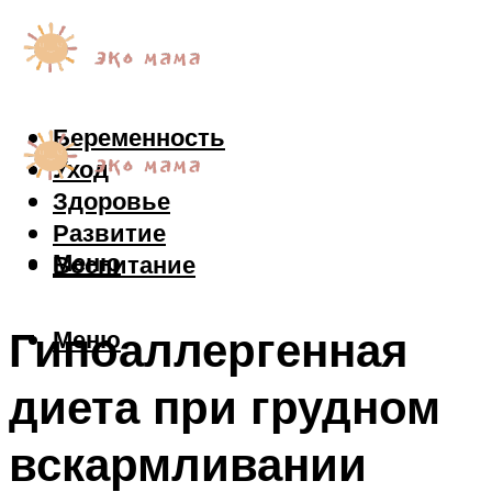
Беременность
Уход
Здоровье
Развитие
Меню
Воспитание
Гипоаллергенная
Меню
диета при грудном
вскармливании