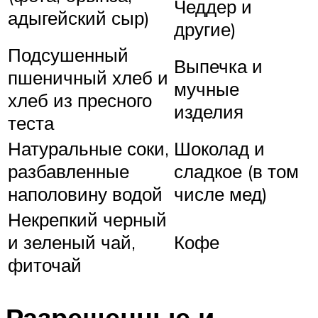
Чеддер и
адыгейский сыр)
другие)
Подсушенный
Выпечка и
пшеничный хлеб и
мучные
хлеб из пресного
изделия
теста
Натуральные соки,
Шоколад и
разбавленные
сладкое (в том
наполовину водой
числе мед)
Некрепкий черный
и зеленый чай,
Кофе
фиточай
Разрешенные и