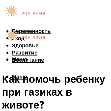
Беременность
Уход
Здоровье
Развитие
Меню
Воспитание
Как помочь ребенку
Меню
при газиках в
животе?