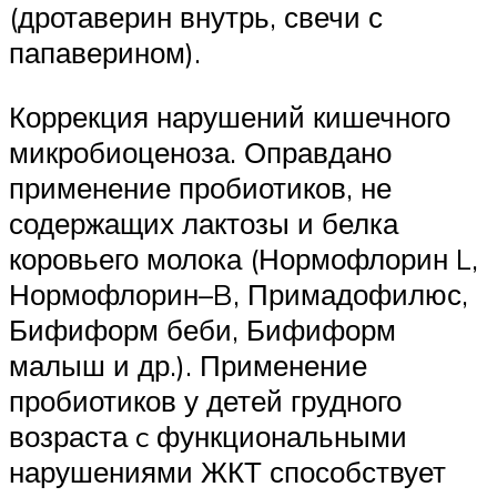
(дротаверин внутрь, свечи с
папаверином).
Коррекция нарушений кишечного
микробио­ценоза. Оправдано
применение пробиотиков, не
содержащих лактозы и белка
коровьего молока (Нормо­флорин L,
Нормофлорин–B, Примадофилюс,
Бифи­форм беби, Бифиформ
малыш и др.). Применение
пробиотиков у детей грудного
возраста c функциональными
нарушениями ЖКТ способствует