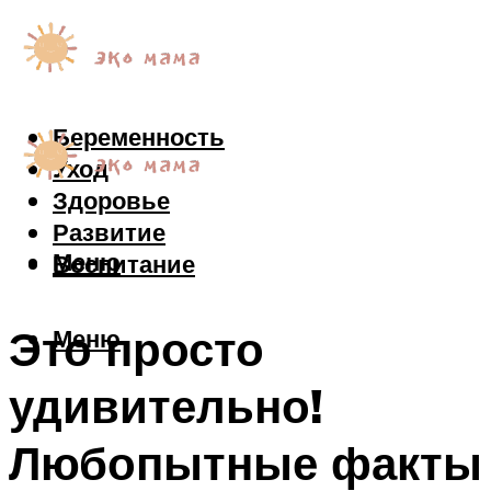
Беременность
Уход
Здоровье
Развитие
Меню
Воспитание
Это просто
Меню
удивительно!
Любопытные факты