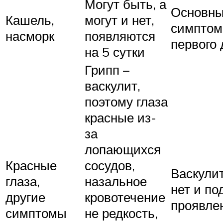
Могут быть, а
Основн
Кашель,
могут и нет,
симптом
насморк
появляются
первого 
на 5 сутки
Грипп –
васкулит,
поэтому глаза
красные из-
за
лопающихся
Красные
сосудов,
Васкулит
глаза,
назальное
нет и п
другие
кровотечение
проявле
симптомы
не редкость,