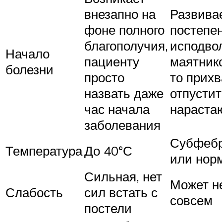
внезапно на
Развива
фоне полного
постепен
благополучия,
исподво
Начало
пациенту
маятник
болезни
просто
то прихв
назвать даже
отпустит
час начала
нараста
заболевания
Субфебр
Температура
До 40°С
или нор
Сильная, нет
Может н
Слабость
сил встать с
совсем
постели