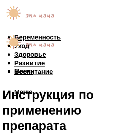
Беременность
Уход
Здоровье
Развитие
Меню
Воспитание
Инструкция по
Меню
применению
препарата