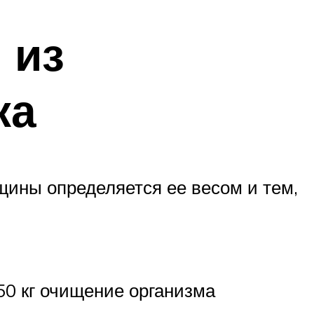
 из
ка
щины определяется ее весом и тем,
50 кг очищение организма