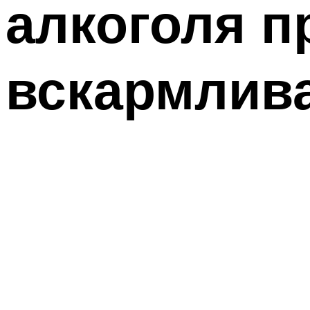
алкоголя п
вскармлив