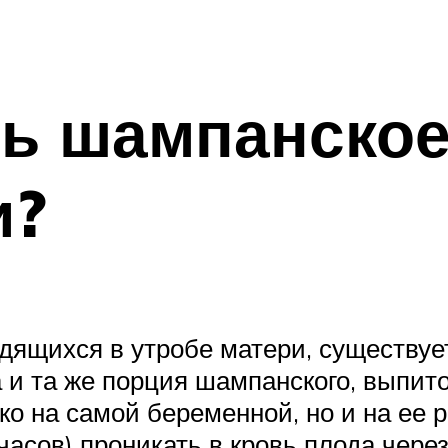
ть шампанское
и?
аходящихся в утробе матери, существ
на и та же порция шампанского, выпит
ко на самой беременной, но и на ее 
часов) проникать в кровь плода чере