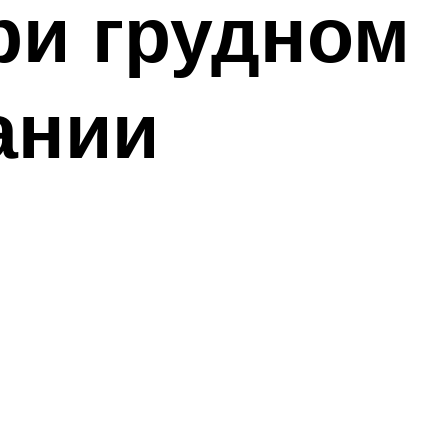
ри грудном
ании