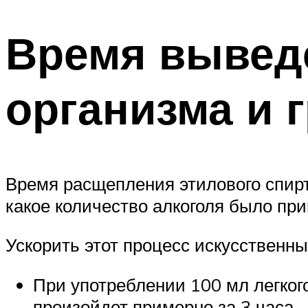
Время выведе
организма и 
Время расщепления этилового спирт
какое количество алкоголя было при
Ускорить этот процесс искусственны
При употреблении 100 мл легког
произойдет примерно за 3 часа.