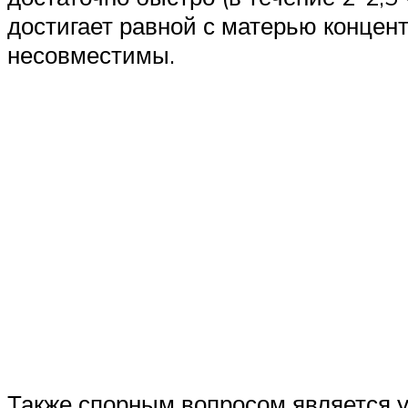
достигает равной с матерью концен
несовместимы.
Также спорным вопросом является у