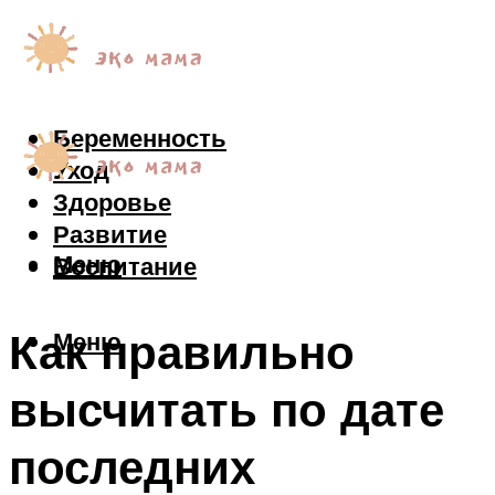
Беременность
Уход
Здоровье
Развитие
Меню
Воспитание
Как правильно
Меню
высчитать по дате
последних