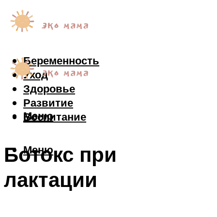
Беременность
Уход
Здоровье
Развитие
Меню
Воспитание
Ботокс при
Меню
лактации