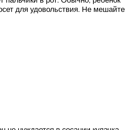
осет для удовольствия. Не мешайте
н не нуждается в сосании кулачка.