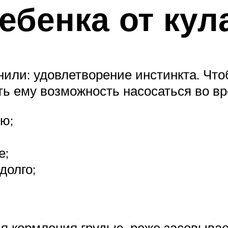
ебенка от кул
или: удовлетворение инстинкта. Что
ть ему возможность насосаться во вр
ю;
е;
долго;
я кормления грудью, реже засовывае