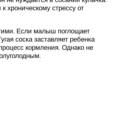
 к хроническому стрессу от
угими. Если малыш поглощает
Тугая соска заставляет ребенка
процесс кормления. Однако не
полуголодным.