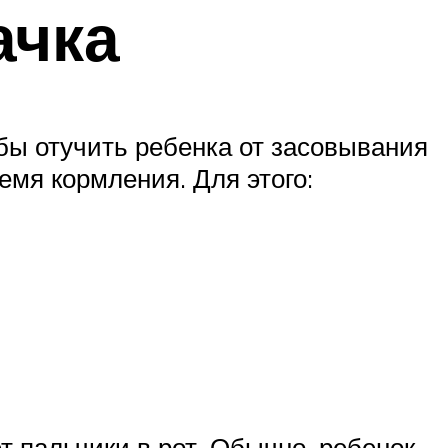
ачка
бы отучить ребенка от засовывания
емя кормления. Для этого:
т пальчики в рот. Обычно, ребенок