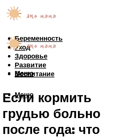
Беременность
Уход
Здоровье
Развитие
Меню
Воспитание
Если кормить
Меню
грудью больно
после года: что