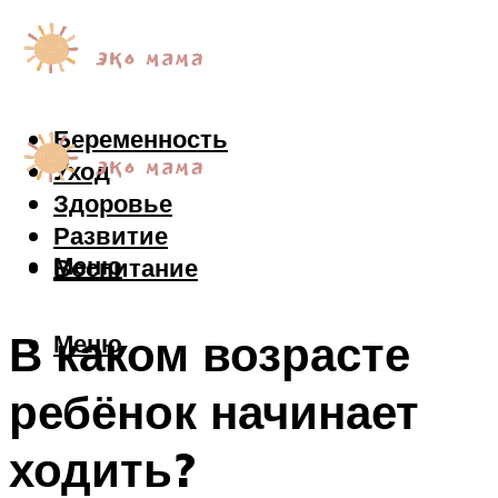
Беременность
Уход
Здоровье
Развитие
Меню
Воспитание
В каком возрасте
Меню
ребёнок начинает
ходить?