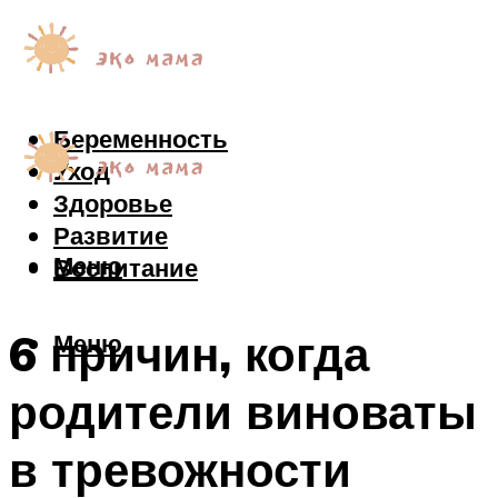
Беременность
Уход
Здоровье
Развитие
Меню
Воспитание
6 причин, когда
Меню
родители виноваты
в тревожности