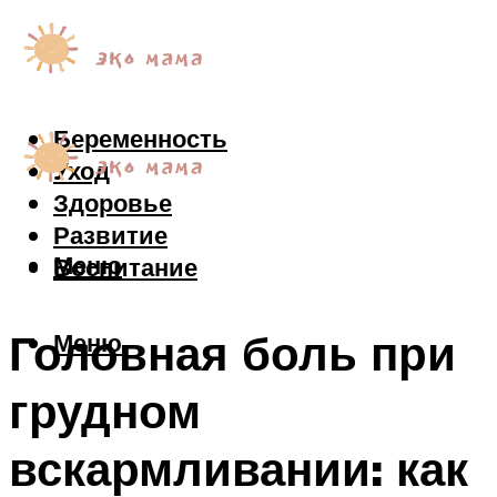
Беременность
Уход
Здоровье
Развитие
Меню
Воспитание
Головная боль при
Меню
грудном
вскармливании: как