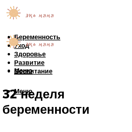
Беременность
Уход
Здоровье
Развитие
Меню
Воспитание
32 неделя
Меню
беременности