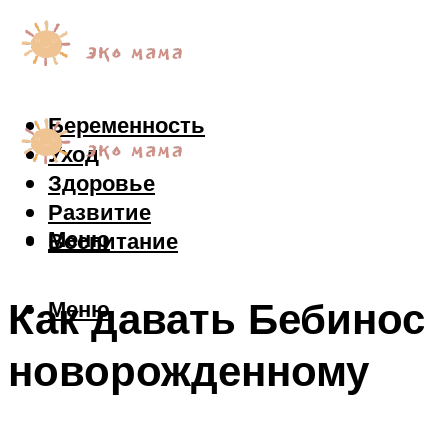
Беременность
Уход
Здоровье
Развитие
Меню
Воспитание
Как давать Бебинос
Меню
новорожденному