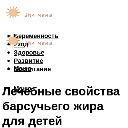
Беременность
Уход
Здоровье
Развитие
Меню
Воспитание
Лечебные свойства
Меню
барсучьего жира
для детей