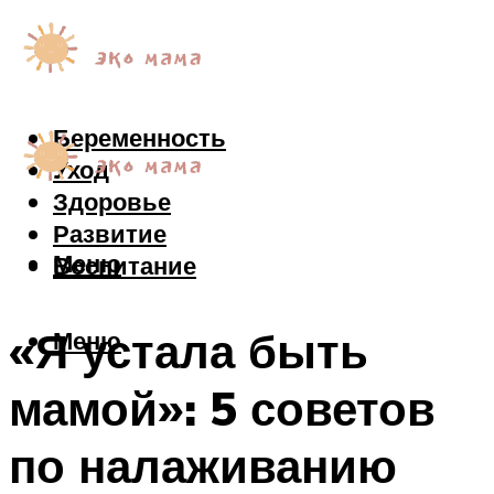
Беременность
Уход
Здоровье
Развитие
Меню
Воспитание
«Я устала быть
Меню
мамой»: 5 советов
по налаживанию