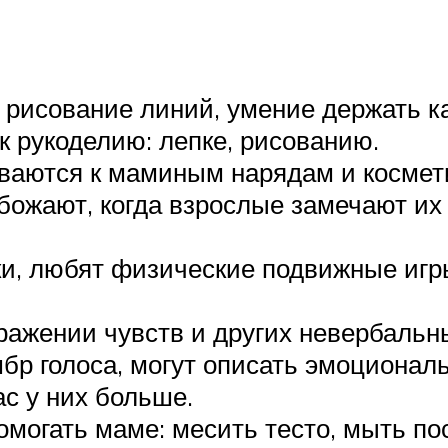
 рисование линий, умение держать к
к рукоделию: лепке, рисованию.
аются к маминым нарядам и космети
обожают, когда взрослые замечают их
и, любят физические подвижные игры
ражении чувств и других невербальн
мбр голоса, могут описать эмоционал
с у них больше.
омогать маме: месить тесто, мыть по