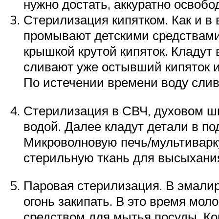
нужно достать, аккуратно освобо
Стерилизация кипятком. Как и в
промывают детскими средствами
крышкой крутой кипяток. Кладут 
сливают уже остывший кипяток и
По истечении времени воду слив
Стерилизация в СВЧ, духовом шк
водой. Далее кладут детали в по
Микроволновую печь/мультиварку
стерильную ткань для высыхани
Паровая стерилизация. В эмали
огонь закипать. В это время мо
средством для мытья посуды. Ко