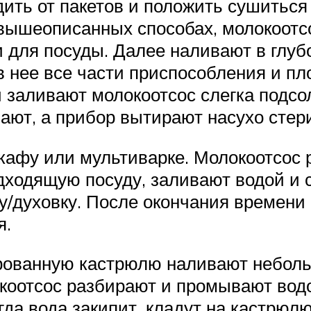
дить от пакетов и положить сушиться
 вышеописанных способах, молокоотс
 для посуды. Далее наливают в глуб
в нее все части приспособления и пл
 заливают молокоотсос слегка подсо
ают, а прибор вытирают насухо стер
афу или мультиварке. Молокоотсос 
дходящую посуду, заливают водой и с
/духовку. После окончания времени 
я.
рованную кастрюлю наливают небольш
локоотсос разбирают и промывают во
гда вода закипит, кладут на кастрюл