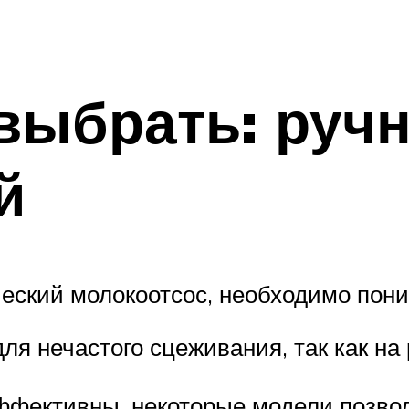
выбрать: руч
й
еский молокоотсос, необходимо пони
ля нечастого сцеживания, так как на
ффективны, некоторые модели позво