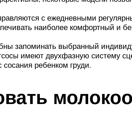
правляются с ежедневными регуляр
печивать наиболее комфортный и бе
обны запоминать выбранный индиви
тсосы имеют двухфазную систему сц
 сосания ребенком груди.
овать молокоо