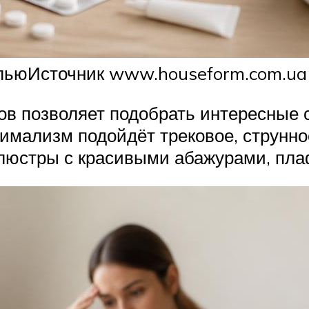
ельюИсточник www.houseform.com.ua
ов позволяет подобрать интересные 
нимализм подойдёт трековое, струнно
люстры с красивыми абажурами, пл