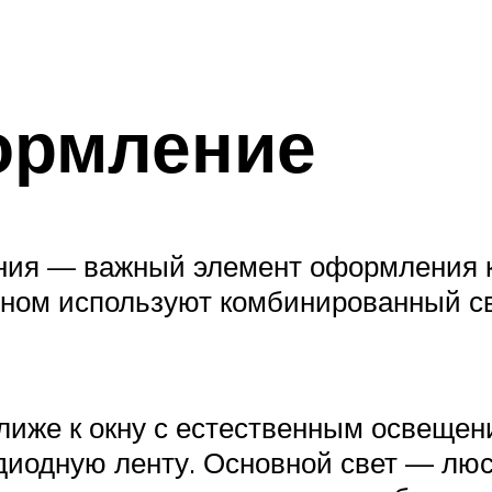
ормление
ия — важный элемент оформления ко
овном используют комбинированный с
лиже к окну с естественным освеще
диодную ленту. Основной свет — люст