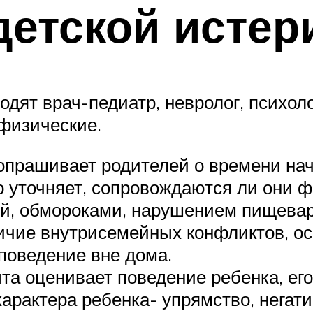
детской истер
одят врач-педиатр, невролог, психол
физические.
опрашивает родителей о времени нача
о уточняет, сопровождаются ли они 
й, обмороками, нарушением пищеваре
ичие внутрисемейных конфликтов, осо
 поведение вне дома.
та оценивает поведение ребенка, е
арактера ребенка- упрямство, негат