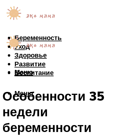
Беременность
Уход
Здоровье
Развитие
Меню
Воспитание
Особенности 35
Меню
недели
беременности