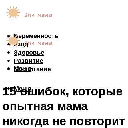
Беременность
Уход
Здоровье
Развитие
Меню
Воспитание
15 ошибок, которые
Меню
опытная мама
никогда не повторит