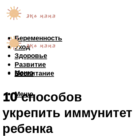
Беременность
Уход
Здоровье
Развитие
Меню
Воспитание
10 способов
Меню
укрепить иммунитет
ребенка