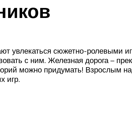
ников
инают увлекаться сюжетно-ролевыми и
овать с ним. Железная дорога – пре
торий можно придумать! Взрослым на
х игр.