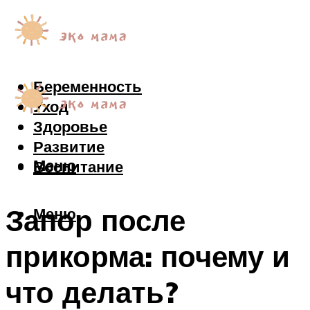
Беременность
Уход
Здоровье
Развитие
Меню
Воспитание
Запор после
Меню
прикорма: почему и
что делать?