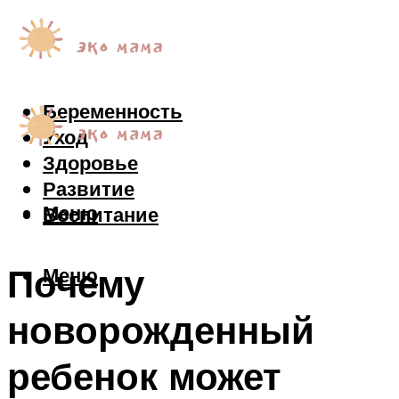
Беременность
Уход
Здоровье
Развитие
Меню
Воспитание
Почему
Меню
новорожденный
ребенок может