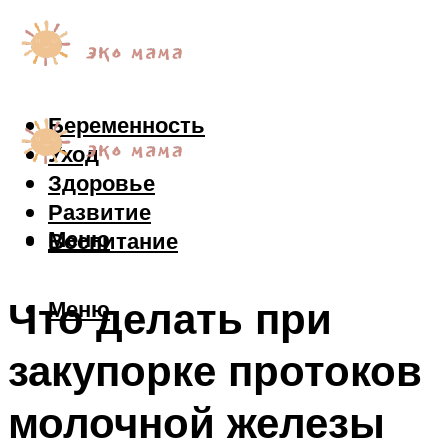
Беременность
Уход
Здоровье
Развитие
Меню
Воспитание
Что делать при
Меню
закупорке протоков
молочной железы