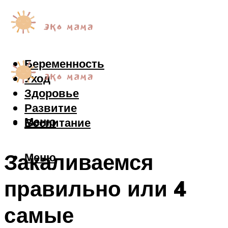
Беременность
Уход
Здоровье
Развитие
Меню
Воспитание
Закаливаемся
Меню
правильно или 4
самые