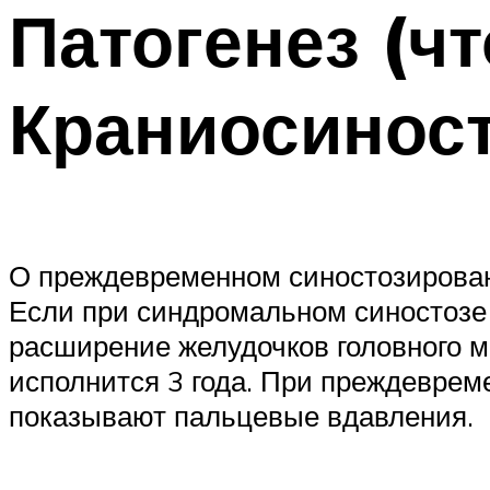
Патогенез (ч
Краниосиност
О преждевременном синостозирован
Если при синдромальном синостозе 
расширение желудочков головного м
исполнится 3 года. При преждевре
показывают пальцевые вдавления.