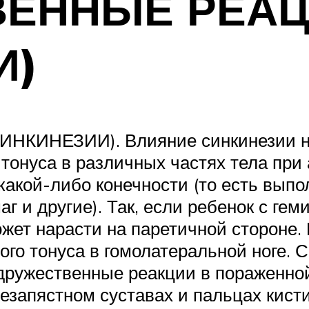
ВЕННЫЕ РЕА
И)
НЕЗИИ). Влияние синкинезии на д
тонуса в различных частях тела при
акой-либо конечности (то есть выпол
аг и другие). Так, если ребенок с г
жет нарасти на паретичной стороне. 
го тонуса в гомолатеральной ноге. 
дружественные реакции в пораженной
чезапястном суставах и пальцах кис