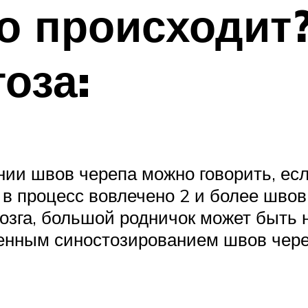
то происходит
оза:
ии швов черепа можно говорить, есл
в процесс вовлечено 2 и более швов
озга, большой родничок может быть 
менным синостозированием швов чер