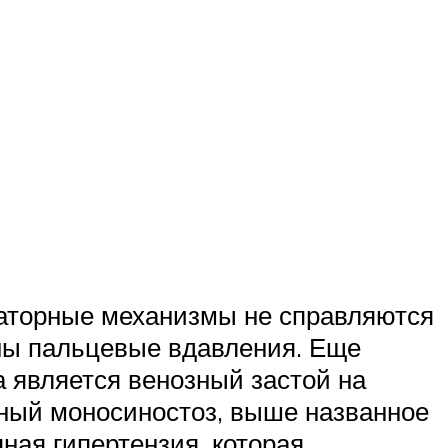
саторные механизмы не справляются
дны пальцевые вдавления. Еще
 является венозный застой на
анный моносиностоз, выше названное
ная гипертензия, которая