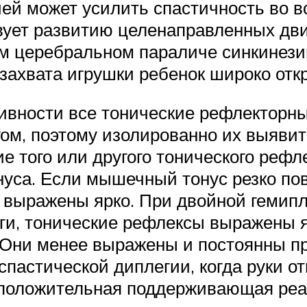
ией может усилить спастичность во в
вует развитию целенаправленных дви
ом церебральном параличе синкинези
захвата игрушки ребенок широко откр
ивности все тонические рефлекторн
гом, поэтому изолированно их выявит
е того или другого тонического рефл
нуса. Если мышечный тонус резко по
 выражены ярко. При двойной гемипл
ноги, тонические рефлексы выражены
 Они менее выражены и постоянны пр
пастической диплегии, когда руки о
 положительная поддерживающая реа