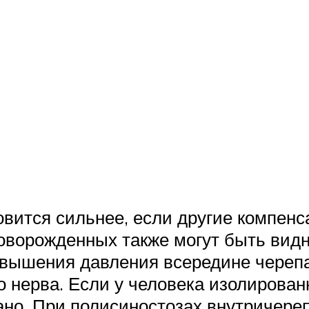
овится сильнее, если другие компен
новорожденных также могут быть ви
вышения давления всередине черепа
го нерва. Если у человека изолиров
но. При полисиностозах внутричереп