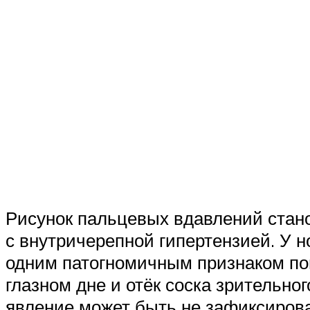
Рисунок пальцевых вдавлений стан
с внутричерепной гипертензией. У 
одним патогномичным признаком по
глазном дне и отёк соска зрительно
явление может быть не зафиксирова