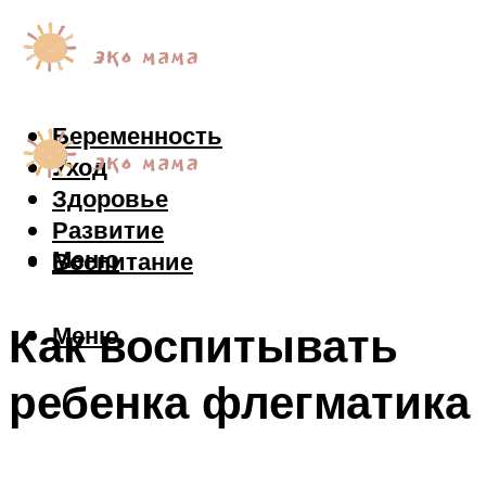
Беременность
Уход
Здоровье
Развитие
Меню
Воспитание
Как воспитывать
Меню
ребенка флегматика