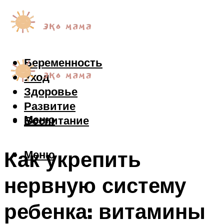
Беременность
Уход
Здоровье
Развитие
Меню
Воспитание
Как укрепить
Меню
нервную систему
ребенка: витамины