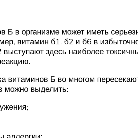
 Б в организме может иметь серьез
мер, витамин б1, б2 и б6 в избыточн
12 выступают здесь наиболее токсич
реакцию.
а витаминов Б во многом пересекают
в можно выделить:
ружения;
ы аллергии;