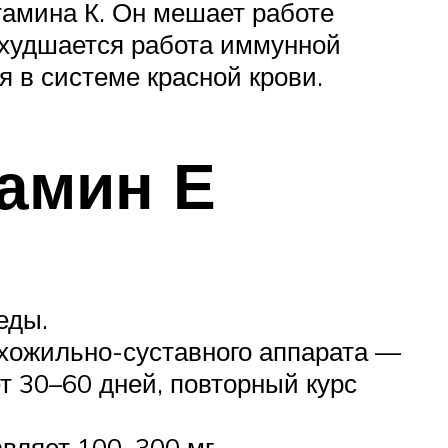
тамина К. Он мешает работе
 ухудшается работа иммунной
я в системе красной крови.
амин Е
еды.
хожильно-суставного аппарата —
ет 30–60 дней, повторный курс
вляет 100–300 мг.