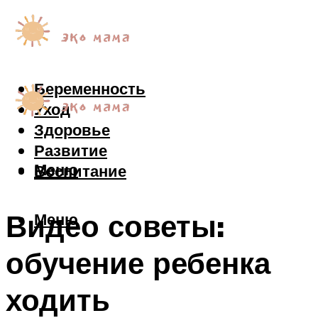
Беременность
Уход
Здоровье
Развитие
Меню
Воспитание
Видео советы:
Меню
обучение ребенка
ходить