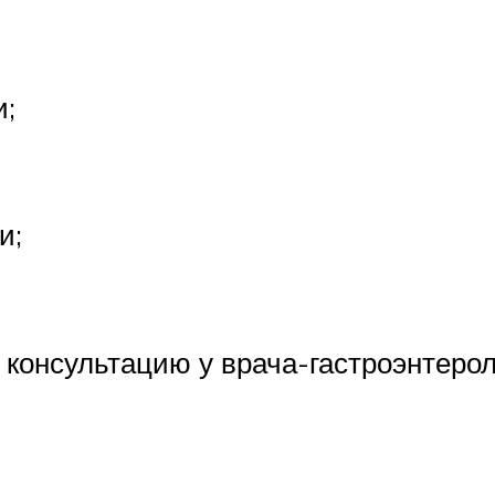
и;
и;
консультацию у врача-гастроэнтерол