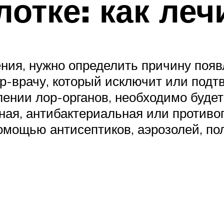
отке: как леч
ения, нужно определить причину появ
ор-врачу, который исключит или под
лении лор-органов, необходимо буде
сная, антибактериальная или противо
помощью антисептиков, аэрозолей, п