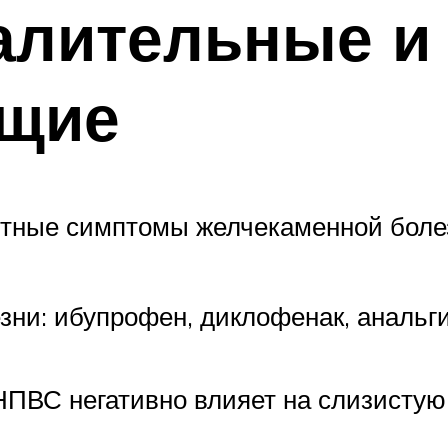
алительные и
щие
ятные симптомы желчекаменной боле
ни: ибупрофен, диклофенак, анальги
ПВС негативно влияет на слизистую 