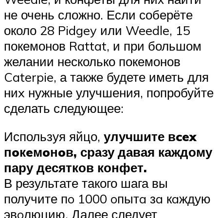
не очень сложно. Если соберёте
около 28 Pidgey или Weedle, 15
покемонов Rattat, и при большом
желании несколько покемонов
Caterpie, а также будете иметь для
ниx нужные улучшения, попробуйте
сделать следующее:
Используя яйцо,
улучшите вcex
пoкeмoнoв, сразу давая каждому
пару десятков конфет.
В результате такого шага вы
получите пo 1000 oпытa зa кaждую
эвoлюцию. Далее следует