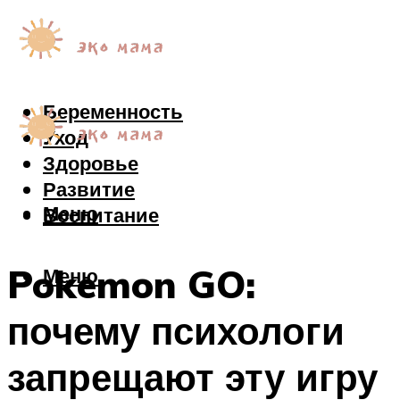
Беременность
Уход
Здоровье
Развитие
Меню
Воспитание
Pokemon GO:
Меню
почему психологи
запрещают эту игру