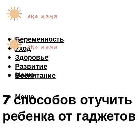
Беременность
Уход
Здоровье
Развитие
Меню
Воспитание
7 способов отучить
Меню
ребенка от гаджетов