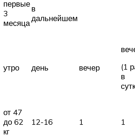
первые
в
3
дальнейшем
месяца
веч
(1 р
утро
день
вечер
в
сут
от 47
до 62
12-16
1
1
кг