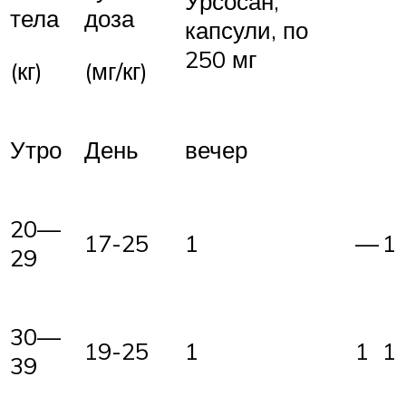
Урсосан,
тела
доза
капсули, по
250 мг
(кг)
(мг/кг)
Утро
День
вечер
20—
17-25
1
—
1
29
30—
19-25
1
1
1
39