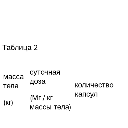
Таблица 2
суточная
масса
доза
количество
тела
капсул
(Мг / кг
(кг)
массы тела)