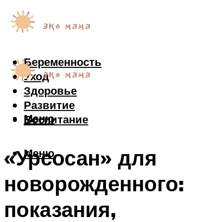
Беременность
Уход
Здоровье
Развитие
Меню
Воспитание
«Урсосан» для
Меню
новорожденного:
показания,