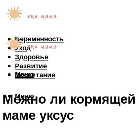
Беременность
Уход
Здоровье
Развитие
Меню
Воспитание
Можно ли кормящей
Меню
маме уксус