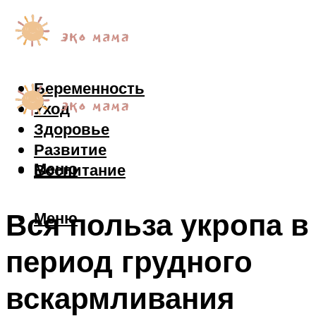
Беременность
Уход
Здоровье
Развитие
Меню
Воспитание
Вся польза укропа в
Меню
период грудного
вскармливания