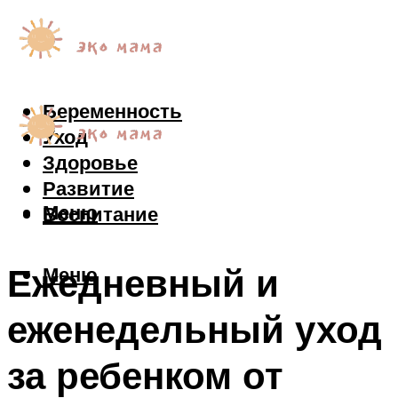
Беременность
Уход
Здоровье
Развитие
Меню
Воспитание
Ежедневный и
Меню
еженедельный уход
за ребенком от