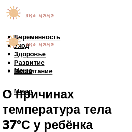
Беременность
Уход
Здоровье
Развитие
Меню
Воспитание
О причинах
Меню
температура тела
37°С у ребёнка