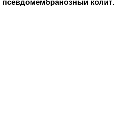
псевдомембранозный колит
.