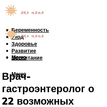
Беременность
Уход
Здоровье
Развитие
Меню
Воспитание
Врач-
Меню
гастроэнтеролог о
22 возможных