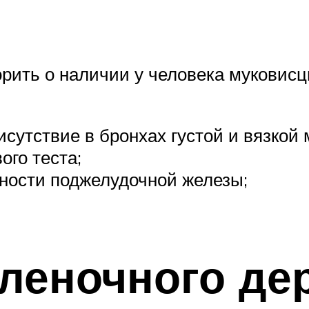
орить о наличии у человека муковис
сутствие в бронхах густой и вязкой 
ого теста;
ности поджелудочной железы;
леночного де