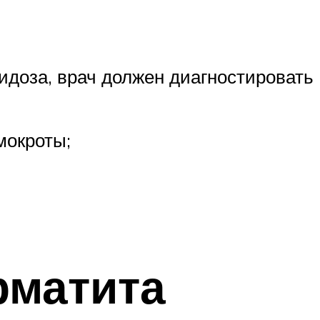
цидоза, врач должен диагностировать
мокроты;
рматита