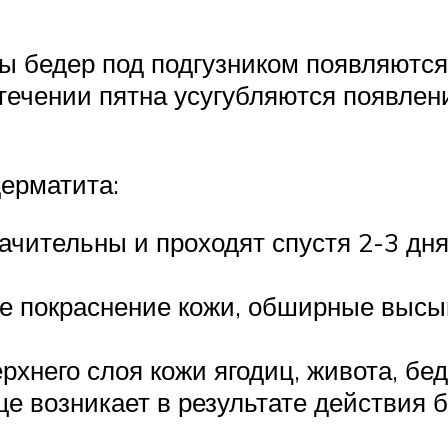
ны бедер под подгузником появляютс
течении пятна усугубляются появлен
ерматита:
начительны и проходят спустя 2-3 дн
ое покраснение кожи, обширные высы
рхнего слоя кожи ягодиц, живота, бе
ще возникает в результате действия 