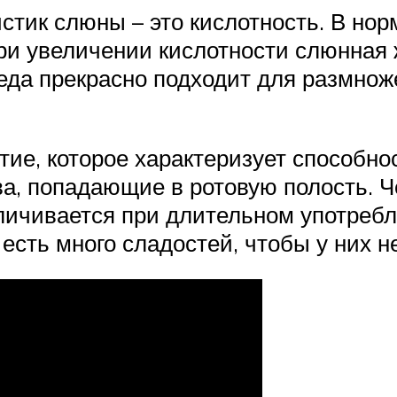
стик слюны – это кислотность. В нор
При увеличении кислотности слюнная 
еда прекрасно подходит для размно
тие, которое характеризует способн
а, попадающие в ротовую полость. Ч
личивается при длительном употребл
сть много сладостей, чтобы у них н