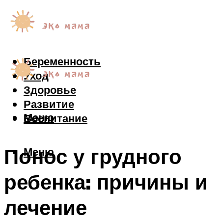
Беременность
Уход
Здоровье
Развитие
Меню
Воспитание
Понос у грудного
Меню
ребенка: причины и
лечение