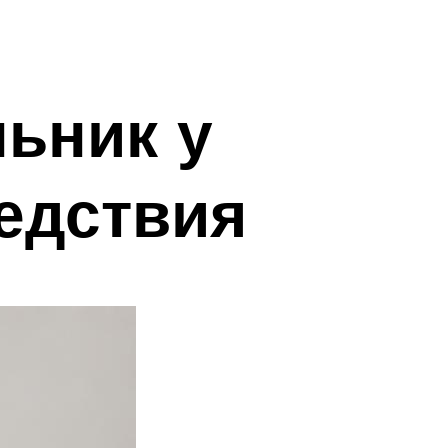
ьник у
едствия