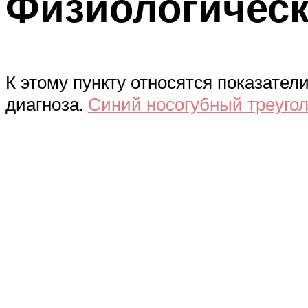
Физиологичес
К этому пункту относятся показател
диагноза.
Синий носогубный треуго