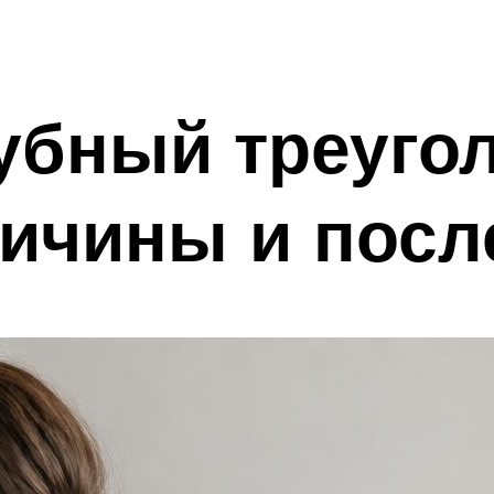
убный треугол
ричины и посл