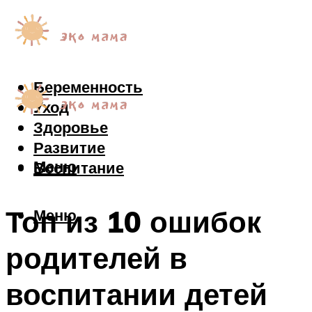
Беременность
Уход
Здоровье
Развитие
Меню
Воспитание
Топ из 10 ошибок
Меню
родителей в
воспитании детей