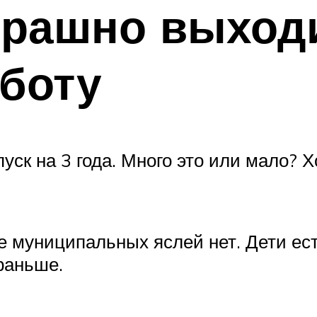
трашно выход
аботу
уск на 3 года. Много это или мало?
ке муниципальных яслей нет. Дети есть
 раньше.