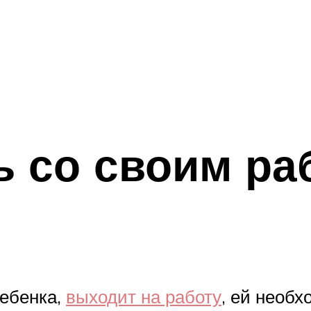
ь со своим ра
ребенка,
выходит на работу
, ей необ