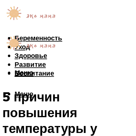
Беременность
Уход
Здоровье
Развитие
Меню
Воспитание
5 причин
Меню
повышения
температуры у