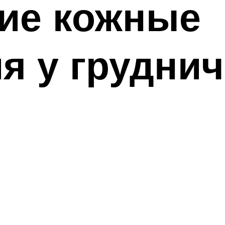
гие кожные
я у груднич